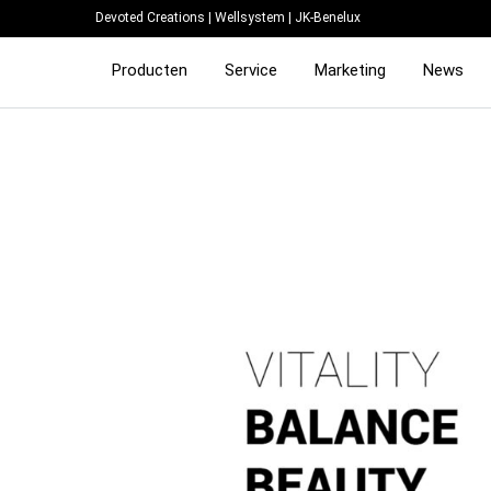
Devoted Creations
|
Wellsystem
|
JK-Benelux
Producten
Service
Marketing
News