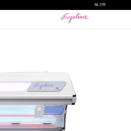
NL
|
FR