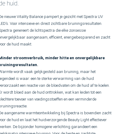
de huid.
De nieuwe Vitality Balance pampert je gezicht met Spectra UV
LED’s. Voor intensieve en direct zichtbare bruiningsresultaten.
Spectra genereert de lichtspectra die elke zonsessie
onvergelijkbaar aangenaam, efficiënt, energiebesparend en zacht
voor de huid maakt.
Minder stroomverbruik, minder hitte en onvergelijkbare
bruiningsresultaten.
Warmte wordt vaak gelijkgesteld aan bruining, maar het
tegendeel is waar: een te sterke verwarming van de huid
veroorzaakt een reactie van de bloedvaten om de huid af te koelen.
Er wordt bloed aan de huid onttrokken, wat kan leiden tot een
slechtere toevoer van voedingsstoeffen en een verminderde
bruiningsreactie.
De aangename warmteontwikkeling bij Spectra is bovendien zacht
voor de huid en laat het huidverzorgende Beauty Light effectiever
werken. De bijzonder homogene verlichting garandeert een
gelijkmatig intensieve bruining. Voor de beste en zachtste