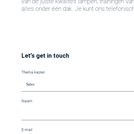
van de juiste kwaliteit lampen, trainingen 
alles onder één dak. Je kunt ons telefonisc
Let’s get in touch
Thema kiezen
Naam
E-mail