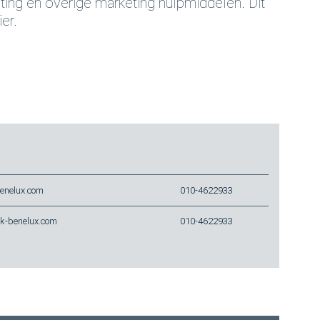
ting en overige marketing hulpmiddelen. Dit
er.
enelux.com
010-4622933
k-benelux.com
010-4622933