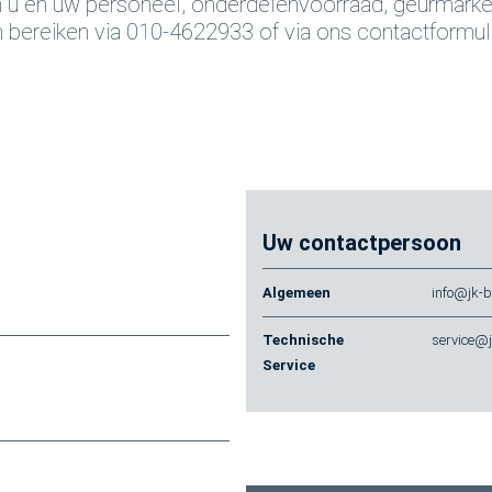
van u en uw personeel, onderdelenvoorraad, geurmarke
h bereiken via 010-4622933 of via ons contactformuli
Uw contactpersoon
Algemeen
info@jk-b
Technische
service@j
Service