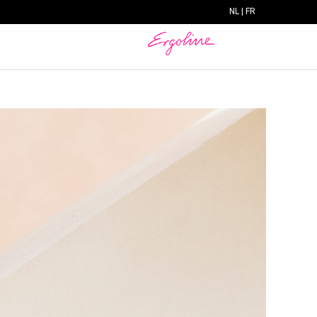
NL
|
FR