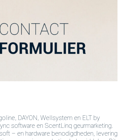
goline, DAYON, Wellsystem en ELT by
Lync software en ScentLinq geurmarketing.
 soft – en hardware benodigdheden, levering