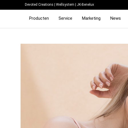
Devoted Creations
|
Wellsystem
|
JK-Benelux
Producten
Service
Marketing
News