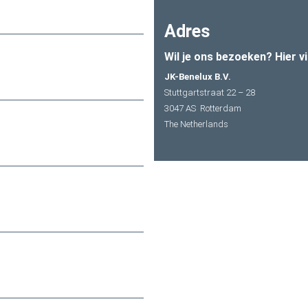
Adres
Wil je ons bezoeken? Hier vi
JK-Benelux B.V.
Stuttgartstraat 22 – 28
3047 AS Rotterdam
The Netherlands