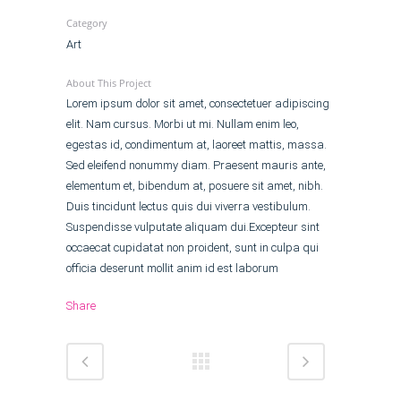
Category
Art
About This Project
Lorem ipsum dolor sit amet, consectetuer adipiscing
elit. Nam cursus. Morbi ut mi. Nullam enim leo,
egestas id, condimentum at, laoreet mattis, massa.
Sed eleifend nonummy diam. Praesent mauris ante,
elementum et, bibendum at, posuere sit amet, nibh.
Duis tincidunt lectus quis dui viverra vestibulum.
Suspendisse vulputate aliquam dui.Excepteur sint
occaecat cupidatat non proident, sunt in culpa qui
officia deserunt mollit anim id est laborum
Share